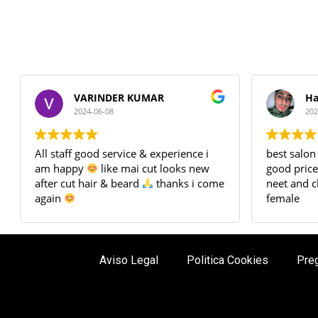
VARINDER KUMAR
Ha
2024-06-08
202
All staff good service & experience i
best salon 
am happy
like mai cut looks new
good price
after cut hair & beard
thanks i come
neet and c
again
female
Aviso Legal
Politica Cookies
Pre