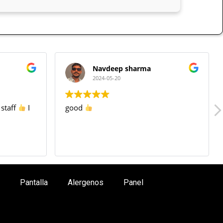
Navdeep sharma
2024-05-20
staff
I
good
Pantalla
Alergenos
Panel