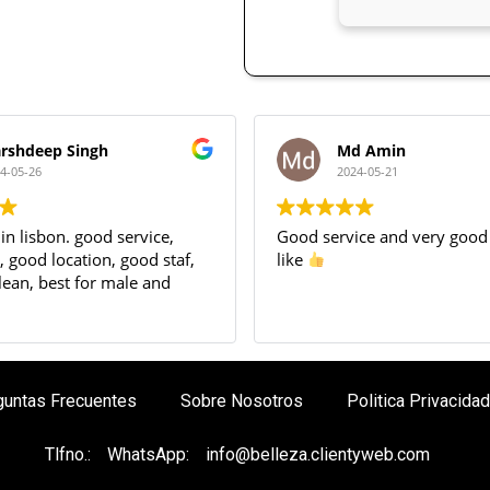
rshdeep Singh
Md Amin
4-05-26
2024-05-21
in lisbon. good service,
Good service and very good 
, good location, good staf,
like
lean, best for male and
guntas Frecuentes
Sobre Nosotros
Politica Privacidad
Tlfno.:
WhatsApp:
info@belleza.clientyweb.com